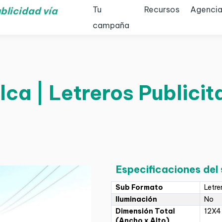
Tu
Recursos
Agencia
blicidad vía
campaña
ca | Letreros Publicita
Especificaciones del
Sub Formato
Letre
Iluminación
No
Dimensión Total
12X4
(Ancho x Alto)