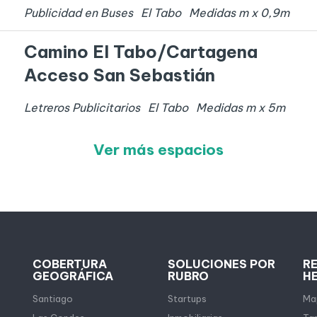
Publicidad en Buses
El Tabo
Medidas
m x
0,9
m
Camino El Tabo/Cartagena
Acceso San Sebastián
Letreros Publicitarios
El Tabo
Medidas
m x
5
m
Ver más espacios
COBERTURA
SOLUCIONES POR
R
GEOGRÁFICA
RUBRO
H
Santiago
Startups
Map