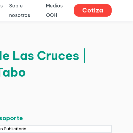
s
Sobre
Medios
Cotiza
nosotros
OOH
de Las Cruces |
 Tabo
 soporte
ro Publicitario