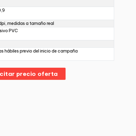
0,9
pi, medidas a tamaño real
sivo PVC
as hábiles previo del inicio de campaña
icitar precio oferta