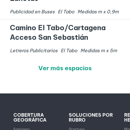
Publicidad en Buses
El Tabo
Medidas
m x
0,9
m
Camino El Tabo/Cartagena
Acceso San Sebastián
Letreros Publicitarios
El Tabo
Medidas
m x
5
m
Ver más espacios
COBERTURA
SOLUCIONES POR
R
GEOGRÁFICA
RUBRO
H
Santiago
Startups
Map