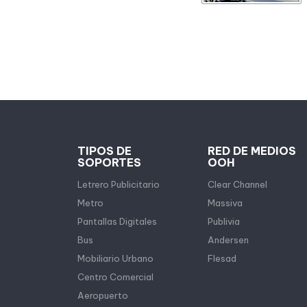
TIPOS DE
RED DE MEDIOS
SOPORTES
OOH
Letrero Publicitario
Clear Channel
Metro
Massiva
Pantallas Digitales
Publivia
Bus
Andersen
Mobiliario Urbano
Flesad
Centro Comercial
Aeropuerto