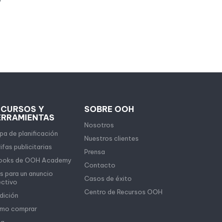
ECURSOS Y
SOBRE OOH
ERRAMIENTAS
Nosotros
a de planificación
Nuestros clientes
ifas publicitarias
Prensa
ooks de OOH Academy
Contacto
s para un anuncio
Casos de éxito
ectivo
Centro de Recursos OOH
dición
mo comprar
og