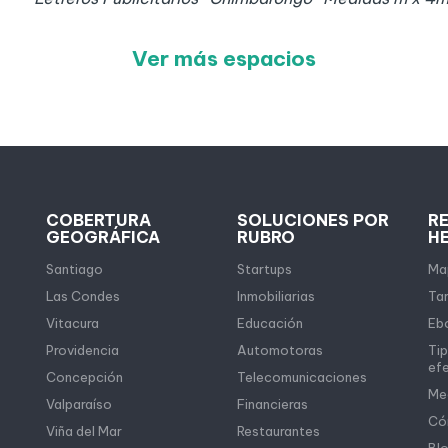
Ver más espacios
COBERTURA
SOLUCIONES POR
R
GEOGRÁFICA
RUBRO
H
Santiago
Startups
Map
Las Condes
Inmobiliarias
Tar
Vitacura
Educación
Eb
Providencia
Automotoras
Tip
ef
Concepción
Telecomunicaciones
Me
Valparaíso
Financieras
Có
Viña del Mar
Restaurantes
Bl