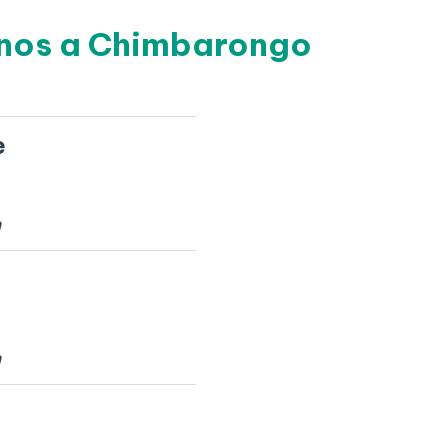
anos a Chimbarongo
e
m
m