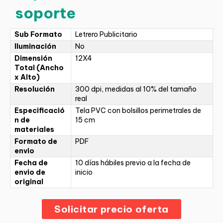
soporte
Sub Formato
Letrero Publicitario
Iluminación
No
Dimensión
12X4
Total (Ancho
x Alto)
Resolución
300 dpi, medidas al 10% del tamaño
real
Especificació
Tela PVC con bolsillos perimetrales de
n de
15 cm
materiales
Formato de
PDF
envio
Fecha de
10 días hábiles previo a la fecha de
envio de
inicio
original
Solicitar precio oferta