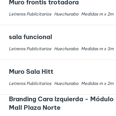
Muro frontis trotadora
Letreros Publicitarios
Huechuraba
Medidas
m x
2
m
sala funcional
Letreros Publicitarios
Huechuraba
Medidas
m x
3
m
Muro Sala Hitt
Letreros Publicitarios
Huechuraba
Medidas
m x
2
m
Branding Cara Izquierda - Módulo
Mall Plaza Norte