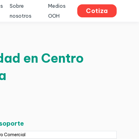
s
Sobre
Medios
Cotiza
nosotros
OOH
idad en Centro
a
 soporte
ro Comercial