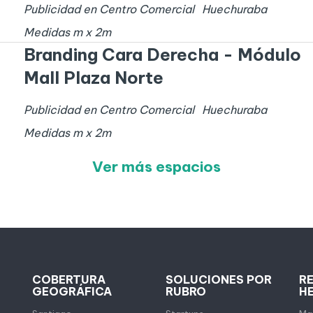
Publicidad en Centro Comercial
Huechuraba
Medidas
m x
2
m
Branding Cara Derecha - Módulo
Mall Plaza Norte
Publicidad en Centro Comercial
Huechuraba
Medidas
m x
2
m
Ver más espacios
COBERTURA
SOLUCIONES POR
R
GEOGRÁFICA
RUBRO
H