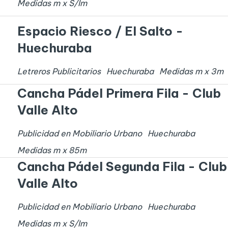
Medidas
m x
S/I
m
Espacio Riesco / El Salto -
Huechuraba
Letreros Publicitarios
Huechuraba
Medidas
m x
3
m
Cancha Pádel Primera Fila - Club
Valle Alto
Publicidad en Mobiliario Urbano
Huechuraba
Medidas
m x
85
m
Cancha Pádel Segunda Fila - Club
Valle Alto
Publicidad en Mobiliario Urbano
Huechuraba
Medidas
m x
S/I
m