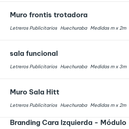
Muro frontis trotadora
Letreros Publicitarios
Huechuraba
Medidas
m x
2
m
sala funcional
Letreros Publicitarios
Huechuraba
Medidas
m x
3
m
Muro Sala Hitt
Letreros Publicitarios
Huechuraba
Medidas
m x
2
m
Branding Cara Izquierda - Módulo