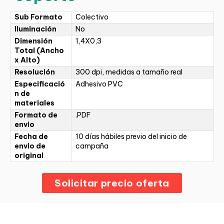
Sub Formato
Colectivo
Iluminación
No
Dimensión
1,4X0,3
Total (Ancho
x Alto)
Resolución
300 dpi, medidas a tamaño real
Especificació
Adhesivo PVC
n de
materiales
Formato de
.PDF
envio
Fecha de
10 días hábiles previo del inicio de
envio de
campaña
original
Solicitar precio oferta