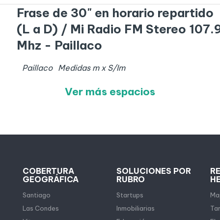
Frase de 30" en horario repartido
(L a D) / Mi Radio FM Stereo 107.
Mhz - Paillaco
Paillaco
Medidas
m x
S/I
m
Ver más espacios
COBERTURA
SOLUCIONES POR
R
GEOGRÁFICA
RUBRO
H
Santiago
Startups
Map
Las Condes
Inmobiliarias
Tar