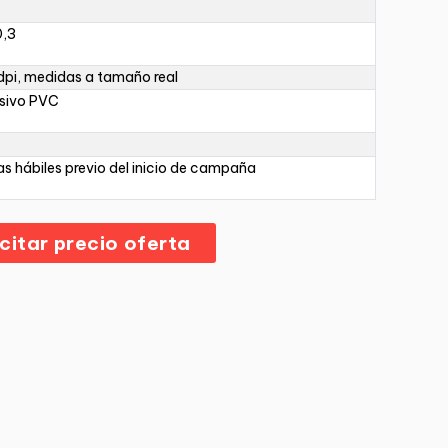
0,3
pi, medidas a tamaño real
sivo PVC
as hábiles previo del inicio de campaña
icitar precio oferta