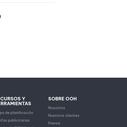
9
ECURSOS Y
SOBRE OOH
ERRAMIENTAS
Nosotros
a de planificación
Nuestros clientes
ifas publicitarias
Prensa