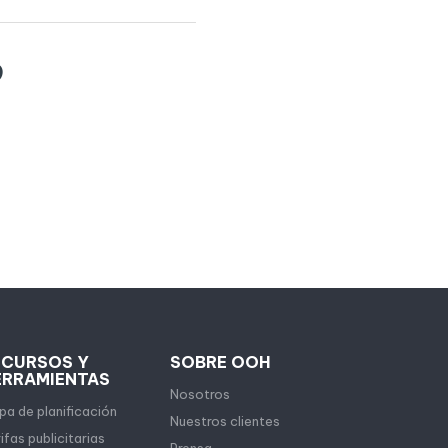
9
ECURSOS Y
SOBRE OOH
ERRAMIENTAS
Nosotros
a de planificación
Nuestros clientes
ifas publicitarias
Prensa