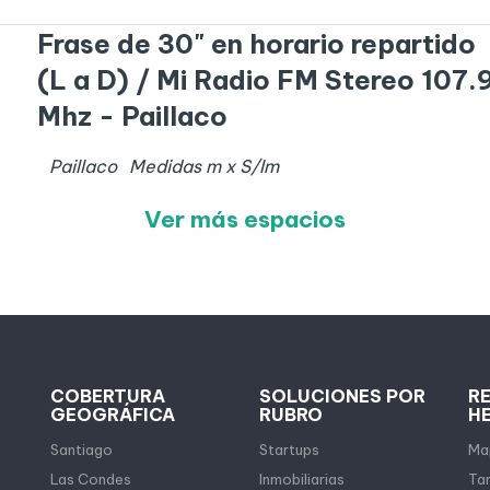
Frase de 30" en horario repartido
(L a D) / Mi Radio FM Stereo 107.
Mhz - Paillaco
Paillaco
Medidas
m x
S/I
m
Ver más espacios
COBERTURA
SOLUCIONES POR
R
GEOGRÁFICA
RUBRO
H
Santiago
Startups
Map
Las Condes
Inmobiliarias
Tar