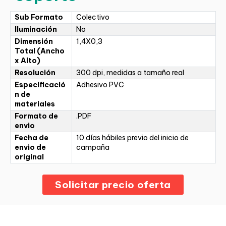
Sub Formato
Colectivo
Iluminación
No
Dimensión
1,4X0,3
Total (Ancho
x Alto)
Resolución
300 dpi, medidas a tamaño real
Especificació
Adhesivo PVC
n de
materiales
Formato de
.PDF
envio
Fecha de
10 días hábiles previo del inicio de
envio de
campaña
original
Solicitar precio oferta