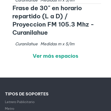
Frase de 30" en horario
repartido (L a D) /
Proyeccion FM 105.3 Mhz -
Curanilahue
Curanilahue
Medidas
m x
S/I
m
Ver más espacios
TIPOS DE SOPORTES
Letrero Publicitario
Metro