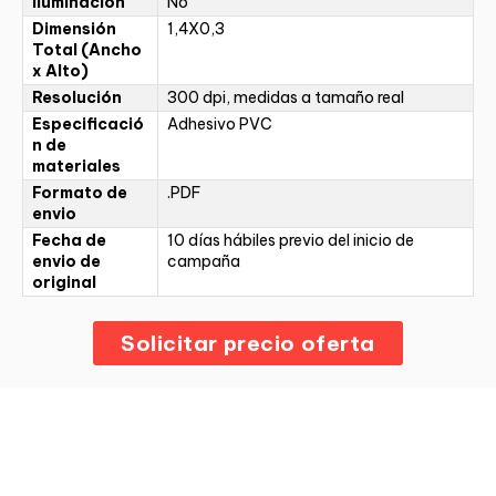
Iluminación
No
Dimensión
1,4X0,3
Total (Ancho
x Alto)
Resolución
300 dpi, medidas a tamaño real
Especificació
Adhesivo PVC
n de
materiales
Formato de
.PDF
envio
Fecha de
10 días hábiles previo del inicio de
envio de
campaña
original
Solicitar precio oferta