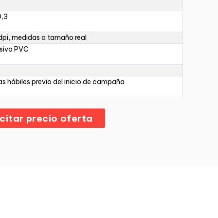
0,3
pi, medidas a tamaño real
sivo PVC
as hábiles previo del inicio de campaña
icitar precio oferta