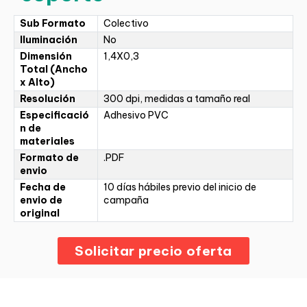
Sub Formato
Colectivo
Iluminación
No
Dimensión
1,4X0,3
Total (Ancho
x Alto)
Resolución
300 dpi, medidas a tamaño real
Especificació
Adhesivo PVC
n de
materiales
Formato de
.PDF
envio
Fecha de
10 días hábiles previo del inicio de
envio de
campaña
original
Solicitar precio oferta