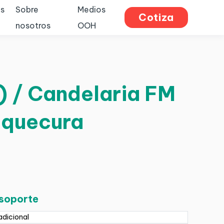
s
Sobre
Medios
Cotiza
nosotros
OOH
D) / Candelaria FM
bquecura
 soporte
adicional