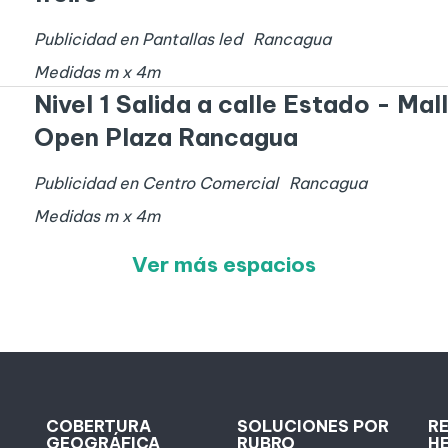
Publicidad en Pantallas led
Rancagua
Medidas
m x
4
m
Nivel 1 Salida a calle Estado - Mall
Open Plaza Rancagua
Publicidad en Centro Comercial
Rancagua
Medidas
m x
4
m
Ver más espacios
COBERTURA
SOLUCIONES POR
R
GEOGRÁFICA
RUBRO
H