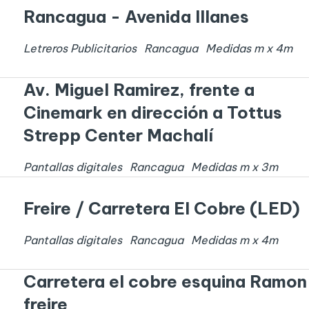
Rancagua - Avenida Illanes
Letreros Publicitarios
Rancagua
Medidas
m x
4
m
Av. Miguel Ramirez, frente a
Cinemark en dirección a Tottus
Strepp Center Machalí
Pantallas digitales
Rancagua
Medidas
m x
3
m
Freire / Carretera El Cobre (LED)
Pantallas digitales
Rancagua
Medidas
m x
4
m
Carretera el cobre esquina Ramon
freire