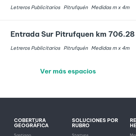
Letreros Publicitarios
Pitrufquén
Medidas
m x
4
m
Entrada Sur Pitrufquen km 706.28
Letreros Publicitarios
Pitrufquén
Medidas
m x
4
m
Ver más espacios
COBERTURA
SOLUCIONES POR
R
GEOGRÁFICA
RUBRO
H
Santiago
Startups
Map