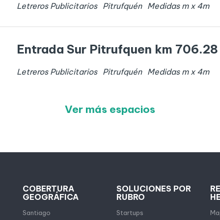
Letreros Publicitarios
Pitrufquén
Medidas
m x
4
m
Entrada Sur Pitrufquen km 706.28
Letreros Publicitarios
Pitrufquén
Medidas
m x
4
m
Ver más espacios
COBERTURA
SOLUCIONES POR
R
GEOGRÁFICA
RUBRO
H
Santiago
Startups
Map