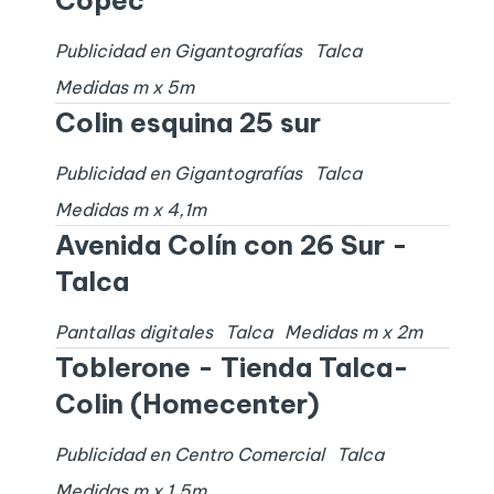
Copec
Publicidad en Gigantografías
Talca
Medidas
m x
5
m
Colin esquina 25 sur
Publicidad en Gigantografías
Talca
Medidas
m x
4,1
m
Avenida Colín con 26 Sur -
Talca
Pantallas digitales
Talca
Medidas
m x
2
m
Toblerone - Tienda Talca-
Colin (Homecenter)
Publicidad en Centro Comercial
Talca
Medidas
m x
1,5
m