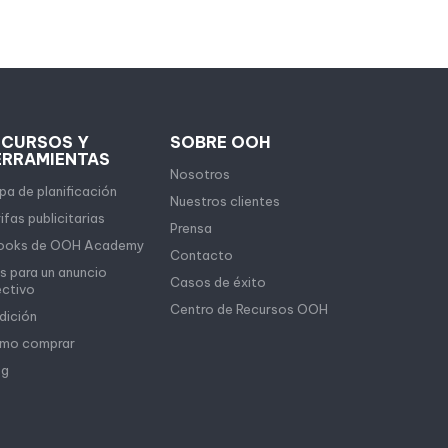
ECURSOS Y
SOBRE OOH
ERRAMIENTAS
Nosotros
a de planificación
Nuestros clientes
ifas publicitarias
Prensa
ooks de OOH Academy
Contacto
s para un anuncio
Casos de éxito
ectivo
Centro de Recursos OOH
dición
mo comprar
og