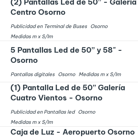
(2) Pantallas Led de 50” - Galeria
Centro Osorno
Publicidad en Terminal de Buses
Osorno
Medidas
m x
S/I
m
5 Pantallas Led de 50” y 58" -
Osorno
Pantallas digitales
Osorno
Medidas
m x
S/I
m
(1) Pantalla Led de 50” Galería
Cuatro Vientos - Osorno
Publicidad en Pantallas led
Osorno
Medidas
m x
S/I
m
Caja de Luz - Aeropuerto Osorno