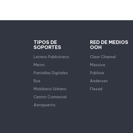
TIPOS DE
RED DE MEDIOS
SOPORTES
OOH
Letrero Publicitario
Clear Channel
Metro
Massiva
Pantallas Digitales
Publivia
Bus
Andersen
Mobiliario Urbano
Flesad
Centro Comercial
Aeropuerto