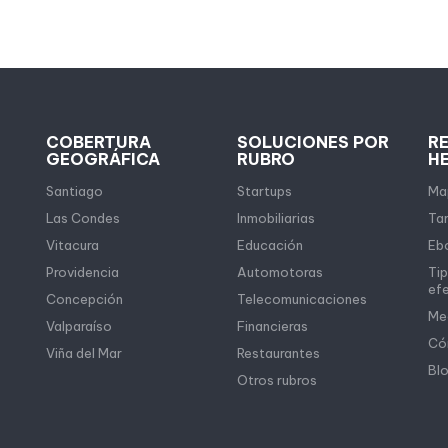
COBERTURA
SOLUCIONES POR
R
GEOGRÁFICA
RUBRO
H
Santiago
Startups
Map
Las Condes
Inmobiliarias
Tar
Vitacura
Educación
Eb
Providencia
Automotoras
Tip
ef
Concepción
Telecomunicaciones
Me
Valparaíso
Financieras
Có
Viña del Mar
Restaurantes
Bl
Otros rubros