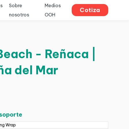
s
Sobre
Medios
Cotiza
nosotros
OOH
 Beach - Reñaca |
ña del Mar
 soporte
ing Wrap