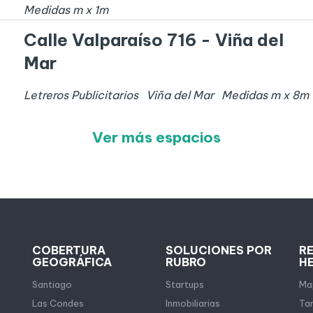
Medidas
m x
1
m
Calle Valparaíso 716 - Viña del
Mar
Letreros Publicitarios
Viña del Mar
Medidas
m x
8
m
Ver más espacios
COBERTURA
SOLUCIONES POR
R
GEOGRÁFICA
RUBRO
H
Santiago
Startups
Map
Las Condes
Inmobiliarias
Tar