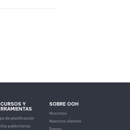
ECURSOS Y
SOBRE OOH
ERRAMIENTAS
Nosotros
a de planificación
Nuestros clientes
ifas publicitarias
Prensa