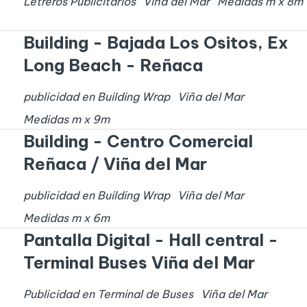
Letreros Publicitarios
Viña del Mar
Medidas
m x
8
m
Building - Bajada Los Ositos, Ex
Long Beach - Reñaca
publicidad en Building Wrap
Viña del Mar
Medidas
m x
9
m
Building - Centro Comercial
Reñaca / Viña del Mar
publicidad en Building Wrap
Viña del Mar
Medidas
m x
6
m
Pantalla Digital - Hall central -
Terminal Buses Viña del Mar
Publicidad en Terminal de Buses
Viña del Mar