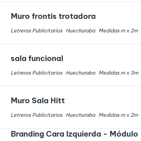
Muro frontis trotadora
Letreros Publicitarios
Huechuraba
Medidas
m x
2
m
sala funcional
Letreros Publicitarios
Huechuraba
Medidas
m x
3
m
Muro Sala Hitt
Letreros Publicitarios
Huechuraba
Medidas
m x
2
m
Branding Cara Izquierda - Módulo