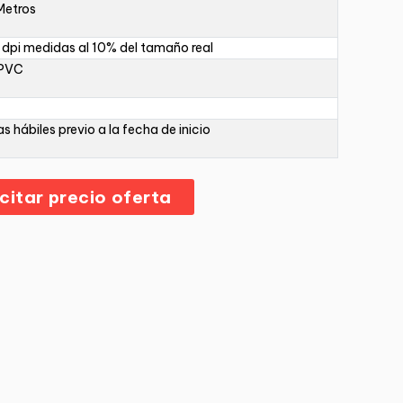
Metros
dpi medidas al 10% del tamaño real
 PVC
as hábiles previo a la fecha de inicio
icitar precio oferta