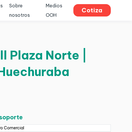
s
Sobre
Medios
Cotiza
nosotros
OOH
l Plaza Norte |
 Huechuraba
 soporte
ro Comercial