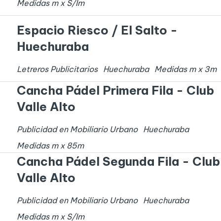
Medidas
m x
S/I
m
Espacio Riesco / El Salto -
Huechuraba
Letreros Publicitarios
Huechuraba
Medidas
m x
3
m
Cancha Pádel Primera Fila - Club
Valle Alto
Publicidad en Mobiliario Urbano
Huechuraba
Medidas
m x
85
m
Cancha Pádel Segunda Fila - Club
Valle Alto
Publicidad en Mobiliario Urbano
Huechuraba
Medidas
m x
S/I
m