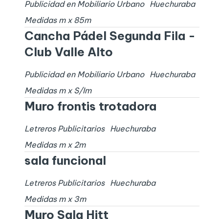
Publicidad en Mobiliario Urbano
Huechuraba
Medidas
m x
85
m
Cancha Pádel Segunda Fila -
Club Valle Alto
Publicidad en Mobiliario Urbano
Huechuraba
Medidas
m x
S/I
m
Muro frontis trotadora
Letreros Publicitarios
Huechuraba
Medidas
m x
2
m
sala funcional
Letreros Publicitarios
Huechuraba
Medidas
m x
3
m
Muro Sala Hitt