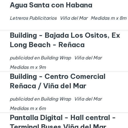
Agua Santa con Habana
Letreros Publicitarios
Viña del Mar
Medidas
m x
8
m
Building - Bajada Los Ositos, Ex
Long Beach - Reñaca
publicidad en Building Wrap
Viña del Mar
Medidas
m x
9
m
Building - Centro Comercial
Reñaca / Viña del Mar
publicidad en Building Wrap
Viña del Mar
Medidas
m x
6
m
Pantalla Digital - Hall central -
Terminal Buses Viña del Mar