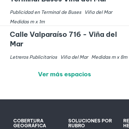
Publicidad en Terminal de Buses
Viña del Mar
Medidas
m x
1
m
Calle Valparaíso 716 - Viña del
Mar
Letreros Publicitarios
Viña del Mar
Medidas
m x
8
m
Ver más espacios
COBERTURA
SOLUCIONES POR
R
GEOGRÁFICA
RUBRO
H