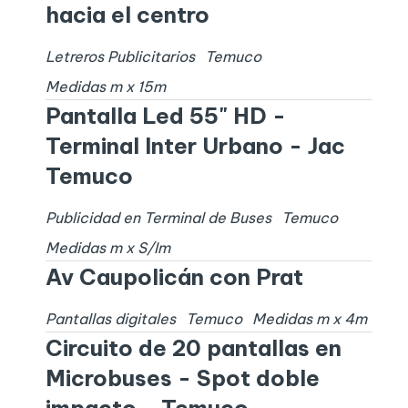
hacia el centro
Letreros Publicitarios
Temuco
Medidas
m x
15
m
Pantalla Led 55" HD -
Terminal Inter Urbano - Jac
Temuco
Publicidad en Terminal de Buses
Temuco
Medidas
m x
S/I
m
Av Caupolicán con Prat
Pantallas digitales
Temuco
Medidas
m x
4
m
Circuito de 20 pantallas en
Microbuses - Spot doble
impacto - Temuco