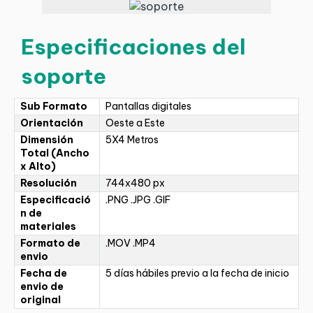
Especificaciones del
soporte
Sub Formato
Pantallas digitales
Orientación
Oeste a Este
Dimensión
5X4 Metros
Total (Ancho
x Alto)
Resolución
744x480 px
Especificació
.PNG .JPG .GIF
n de
materiales
Formato de
.MOV .MP4
envio
Fecha de
5 días hábiles previo a la fecha de inicio
envio de
original