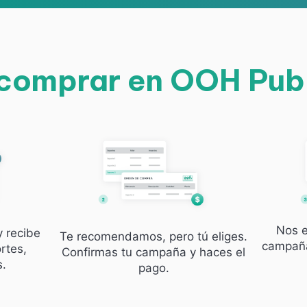
omprar en OOH Pub
Nos e
y recibe
Te recomendamos, pero tú eliges.
campaña
rtes,
Confirmas tu campaña y haces el
s.
pago.