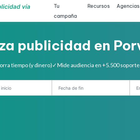
Tu
Recursos
Agencias
licidad vía
campaña
za publicidad en Por
orra tiempo (y dinero)
✓
Mide audiencia en +5.500 soport