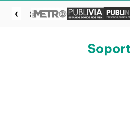
❮
Soport