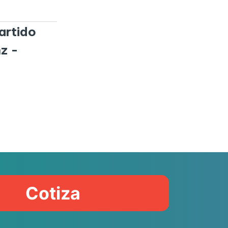
artido
z -
Cotiza