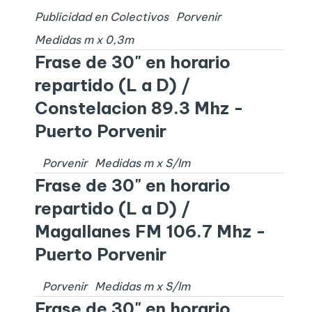
Publicidad en Colectivos
Porvenir
Medidas
m x
0,3
m
Frase de 30" en horario
repartido (L a D) /
Constelacion 89.3 Mhz -
Puerto Porvenir
Porvenir
Medidas
m x
S/I
m
Frase de 30" en horario
repartido (L a D) /
Magallanes FM 106.7 Mhz -
Puerto Porvenir
Porvenir
Medidas
m x
S/I
m
Frase de 30" en horario