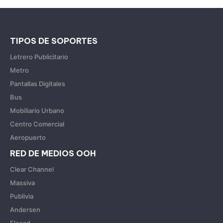
TIPOS DE SOPORTES
Letrero Publicitario
Metro
Pantallas Digitales
Bus
Mobiliario Urbano
Centro Comercial
Aeropuerto
RED DE MEDIOS OOH
Clear Channel
Massiva
Publivia
Andersen
Flesad