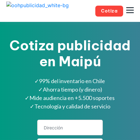
Cotiza
Cotiza publicidad
en Maipú
✓
99% del inventario en Chile
✓
Ahorra tiempo (y dinero)
✓
Mide audiencia en +5.500 soportes
✓
Tecnología y calidad de servicio