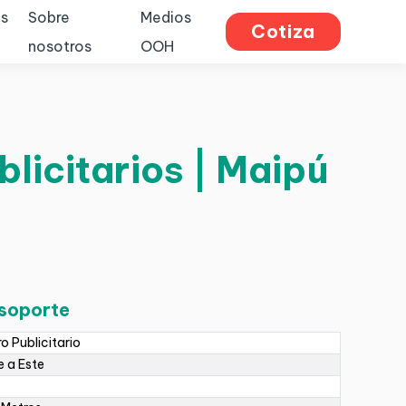
s
Sobre
Medios
Cotiza
nosotros
OOH
blicitarios | Maipú
 soporte
ro Publicitario
 a Este