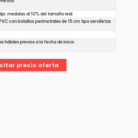
 Metros
pi, medidas al 10% del tamaño real
PVC con bolsillos perimetrales de 15 cm tipo servilletas
as hábiles previos a la fecha de inicio
icitar precio oferta