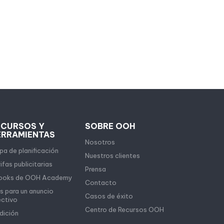
ECURSOS Y
SOBRE OOH
ERRAMIENTAS
Nosotros
a de planificación
Nuestros clientes
ifas publicitarias
Prensa
ooks de OOH Academy
Contacto
s para un anuncio
Casos de éxito
ectivo
Centro de Recursos OOH
dición