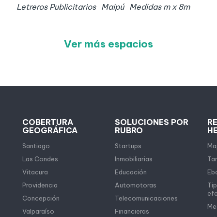
Letreros Publicitarios
Maipú
Medidas
m x
8
m
Ver más espacios
COBERTURA
SOLUCIONES POR
R
GEOGRÁFICA
RUBRO
H
Santiago
Startups
Map
Las Condes
Inmobiliarias
Tar
Vitacura
Educación
Eb
Providencia
Automotoras
Tip
ef
Concepción
Telecomunicaciones
Me
Valparaíso
Financieras