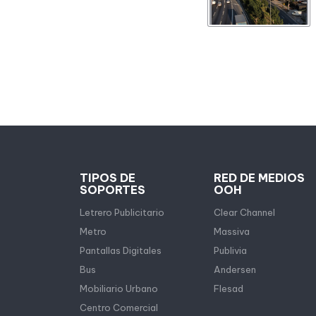
TIPOS DE
RED DE MEDIOS
SOPORTES
OOH
Letrero Publicitario
Clear Channel
Metro
Massiva
Pantallas Digitales
Publivia
Bus
Andersen
Mobiliario Urbano
Flesad
Centro Comercial