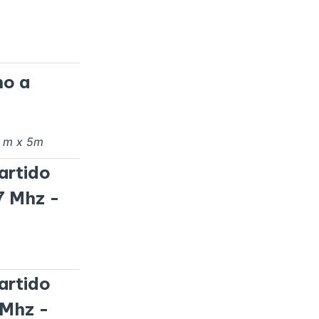
no a
s
m x
5
m
artido
7 Mhz -
artido
 Mhz -