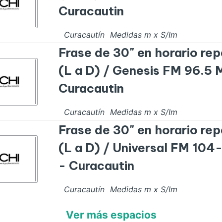
Curacautin
Curacautín
Medidas
m x
S/I
m
Frase de 30" en horario rep
(L a D) / Genesis FM 96.5 
Curacautin
Curacautín
Medidas
m x
S/I
m
Frase de 30" en horario rep
(L a D) / Universal FM 104
- Curacautin
Curacautín
Medidas
m x
S/I
m
Ver más espacios