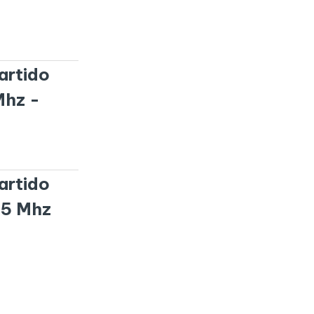
artido
Mhz -
artido
-5 Mhz