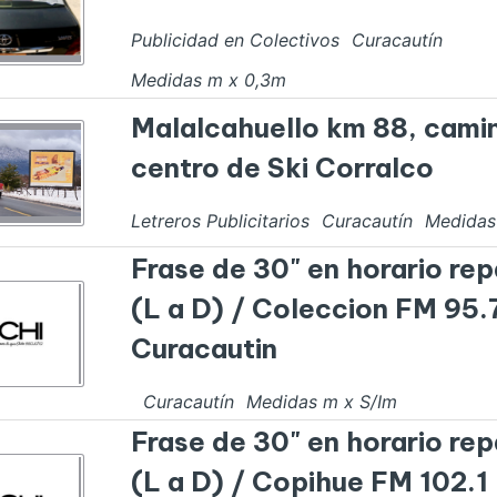
Publicidad en Colectivos
Curacautín
Medidas
m x
0,3
m
Malalcahuello km 88, cami
centro de Ski Corralco
Letreros Publicitarios
Curacautín
Medida
Frase de 30" en horario rep
(L a D) / Coleccion FM 95.
Curacautin
Curacautín
Medidas
m x
S/I
m
Frase de 30" en horario rep
(L a D) / Copihue FM 102.1