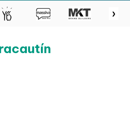
❯
racautín