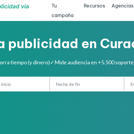
Tu
Recursos
Agencias
licidad vía
campaña
a publicidad en Cura
orra tiempo (y dinero)
✓
Mide audiencia en +5.500 soport