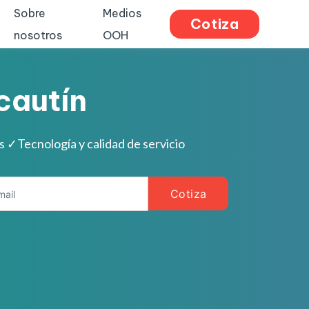
Sobre
Medios
Cotiza
nosotros
OOH
cautín
es
✓
Tecnología y calidad de servicio
Cotiza