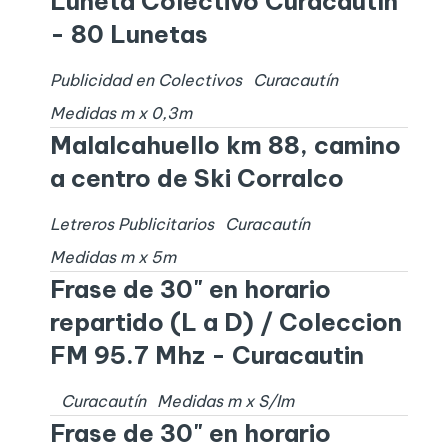
Luneta Colectivo Curacautín
- 80 Lunetas
Publicidad en Colectivos
Curacautín
Medidas
m x
0,3
m
Malalcahuello km 88, camino
a centro de Ski Corralco
Letreros Publicitarios
Curacautín
Medidas
m x
5
m
Frase de 30" en horario
repartido (L a D) / Coleccion
FM 95.7 Mhz - Curacautin
Curacautín
Medidas
m x
S/I
m
Frase de 30" en horario