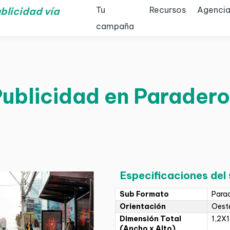
Tu
Recursos
Agencia
blicidad vía
campaña
Publicidad en Paradero
Especificaciones del
Sub Formato
Para
Orientación
Oeste
Dimensión Total
1,2X1
(Ancho x Alto)