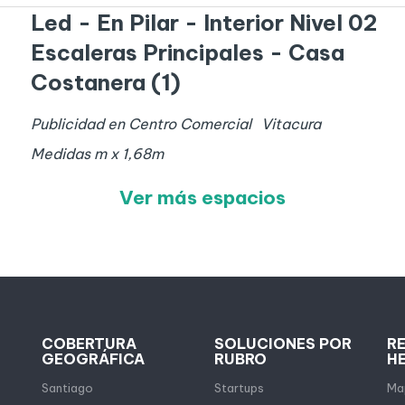
Led - En Pilar - Interior Nivel 02
Escaleras Principales - Casa
Costanera (1)
Publicidad en Centro Comercial
Vitacura
Medidas
m x
1,68
m
Ver más espacios
COBERTURA
SOLUCIONES POR
R
GEOGRÁFICA
RUBRO
H
Santiago
Startups
Map