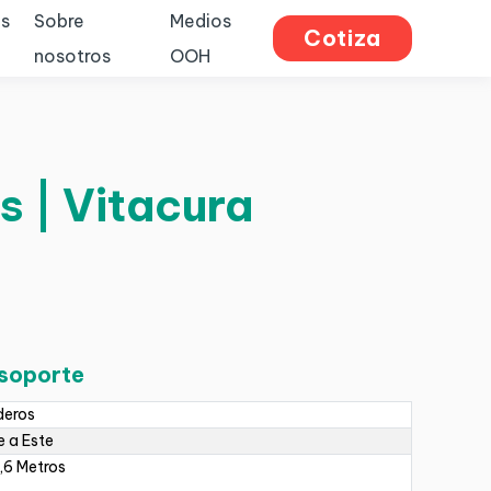
s
Sobre
Medios
Cotiza
nosotros
OOH
s | Vitacura
 soporte
deros
 a Este
,6 Metros