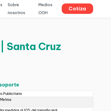
s
Sobre
Medios
Cotiza
nosotros
OOH
 | Santa Cruz
 soporte
ro Publicitario
 Metros
pi medidas al 10% del tamaño real