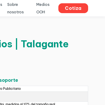
s
Sobre
Medios
Cotiza
nosotros
OOH
ios | Talagante
 soporte
ro Publicitario
pi, medidas al 10% del tamaño real