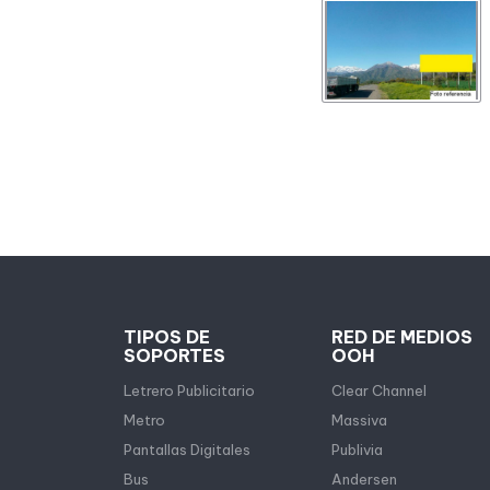
TIPOS DE
RED DE MEDIOS
SOPORTES
OOH
Letrero Publicitario
Clear Channel
Metro
Massiva
Pantallas Digitales
Publivia
Bus
Andersen