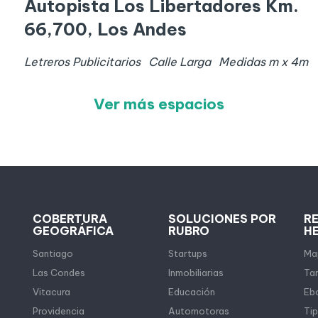
Autopista Los Libertadores Km.
66,700, Los Andes
Letreros Publicitarios
Calle Larga
Medidas
m x
4
m
Ver más espacios
COBERTURA
SOLUCIONES POR
R
GEOGRÁFICA
RUBRO
H
Santiago
Startups
Map
Las Condes
Inmobiliarias
Tar
Vitacura
Educación
Eb
Providencia
Automotoras
Tip