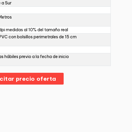
 a Sur
Metros
pi medidas al 10% del tamaño real
PVC con bolsillos perimetrales de 15 cm
as hábiles previo a la fecha de inicio
icitar precio oferta