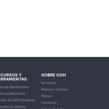
ECURSOS Y
SOBRE OOH
ERRAMIENTAS
Nosotros
a de planificación
Nuestros clientes
ifas publicitarias
Prensa
ooks de OOH Academy
Contacto
s para un anuncio