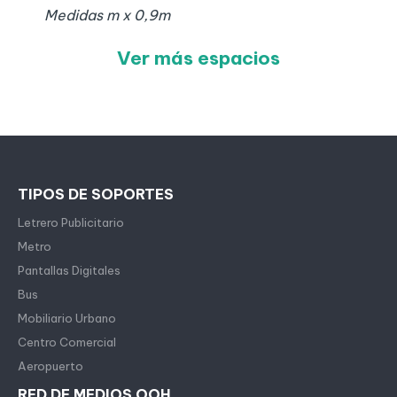
Medidas
m x
0,9
m
Ver más espacios
TIPOS DE SOPORTES
Letrero Publicitario
Metro
Pantallas Digitales
Bus
Mobiliario Urbano
Centro Comercial
Aeropuerto
RED DE MEDIOS OOH