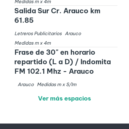
Medidas
m x
4
m
Salida Sur Cr. Arauco km
61.85
Letreros Publicitarios
Arauco
Medidas
m x
4
m
Frase de 30" en horario
repartido (L a D) / Indomita
FM 102.1 Mhz - Arauco
Arauco
Medidas
m x
S/I
m
Ver más espacios