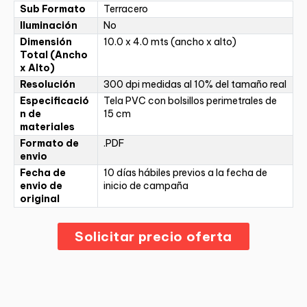
Sub Formato
Terracero
Iluminación
No
Dimensión
10.0 x 4.0 mts (ancho x alto)
Total (Ancho
x Alto)
Resolución
300 dpi medidas al 10% del tamaño real
Especificació
Tela PVC con bolsillos perimetrales de
n de
15 cm
materiales
Formato de
.PDF
envio
Fecha de
10 días hábiles previos a la fecha de
envio de
inicio de campaña
original
Solicitar precio oferta