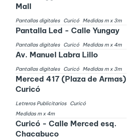
Mall
Pantallas digitales
Curicó
Medidas
m x
3
m
Pantalla Led - Calle Yungay
Pantallas digitales
Curicó
Medidas
m x
4
m
Av. Manuel Labra Lillo
Pantallas digitales
Curicó
Medidas
m x
3
m
Merced 417 (Plaza de Armas)
Curicó
Letreros Publicitarios
Curicó
Medidas
m x
4
m
Curicó - Calle Merced esq.
Chacabuco