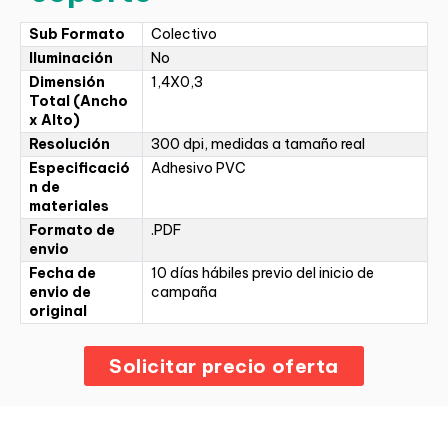
Sub Formato
Colectivo
Iluminación
No
Dimensión
1,4X0,3
Total (Ancho
x Alto)
Resolución
300 dpi, medidas a tamaño real
Especificació
Adhesivo PVC
n de
materiales
Formato de
.PDF
envio
Fecha de
10 días hábiles previo del inicio de
envio de
campaña
original
Solicitar precio oferta