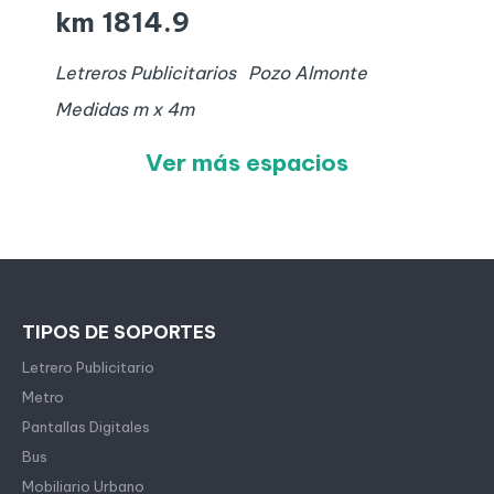
km 1814.9
Letreros Publicitarios
Pozo Almonte
Medidas
m x
4
m
Ver más espacios
TIPOS DE SOPORTES
Letrero Publicitario
Metro
Pantallas Digitales
Bus
Mobiliario Urbano