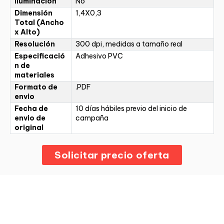
Iluminación
No
Dimensión
1,4X0,3
Total (Ancho
x Alto)
Resolución
300 dpi, medidas a tamaño real
Especificació
Adhesivo PVC
n de
materiales
Formato de
.PDF
envio
Fecha de
10 días hábiles previo del inicio de
envio de
campaña
original
Solicitar precio oferta