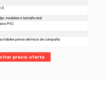
0,3
pi, medidas a tamaño real
sivo PVC
as hábiles previo del inicio de campaña
icitar precio oferta