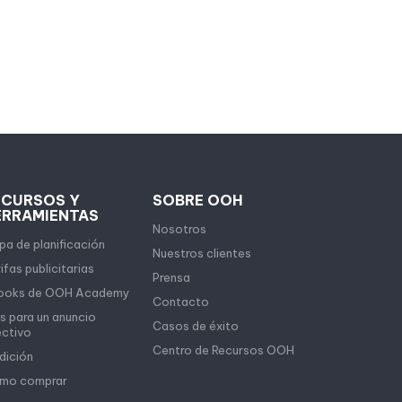
ECURSOS Y
SOBRE OOH
ERRAMIENTAS
Nosotros
a de planificación
Nuestros clientes
ifas publicitarias
Prensa
ooks de OOH Academy
Contacto
s para un anuncio
Casos de éxito
ectivo
Centro de Recursos OOH
dición
mo comprar