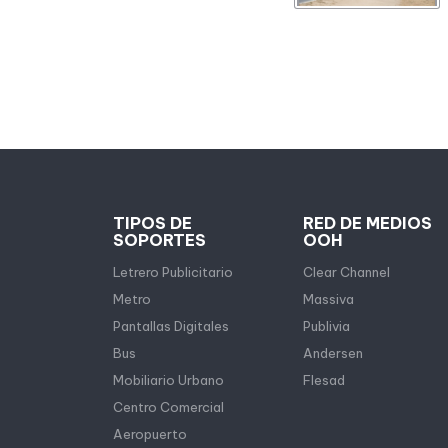
TIPOS DE
RED DE MEDIOS
SOPORTES
OOH
Letrero Publicitario
Clear Channel
Metro
Massiva
Pantallas Digitales
Publivia
Bus
Andersen
Mobiliario Urbano
Flesad
Centro Comercial
Aeropuerto