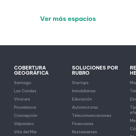
Ver más espacios
COBERTURA
SOLUCIONES POR
R
GEOGRÁFICA
RUBRO
H
Santiago
Startups
Map
Las Condes
Inmobiliarias
Tar
Vitacura
Educación
Eb
Providencia
Automotoras
Tip
ef
Concepción
Telecomunicaciones
Me
Valparaíso
Financieras
Có
Viña del Mar
Restaurantes