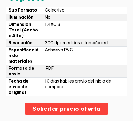
Sub Formato
Colectivo
Iluminación
No
Dimensión
1,4X0,3
Total (Ancho
x Alto)
Resolución
300 dpi, medidas a tamaño real
Especificació
Adhesivo PVC
n de
materiales
Formato de
.PDF
envio
Fecha de
10 días hábiles previo del inicio de
envio de
campaña
original
Solicitar precio oferta