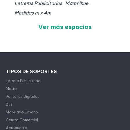
Letreros Publicitarios
Marchihue
Medidas
m x
4
m
Ver más espacios
TIPOS DE SOPORTES
Letrero Publicitario
Metro
Pantallas Digitales
Bus
Mobiliario Urbano
Centro Comercial
Aeropuerto