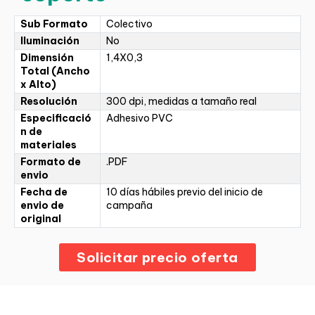
Sub Formato
Colectivo
Iluminación
No
Dimensión
1,4X0,3
Total (Ancho
x Alto)
Resolución
300 dpi, medidas a tamaño real
Especificació
Adhesivo PVC
n de
materiales
Formato de
.PDF
envio
Fecha de
10 días hábiles previo del inicio de
envio de
campaña
original
Solicitar precio oferta