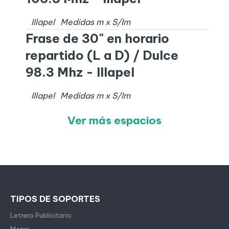
Illapel
Medidas
m x
S/I
m
Frase de 30" en horario
repartido (L a D) / Dulce
98.3 Mhz - Illapel
Illapel
Medidas
m x
S/I
m
Ver más espacios
TIPOS DE SOPORTES
Letrero Publicitario