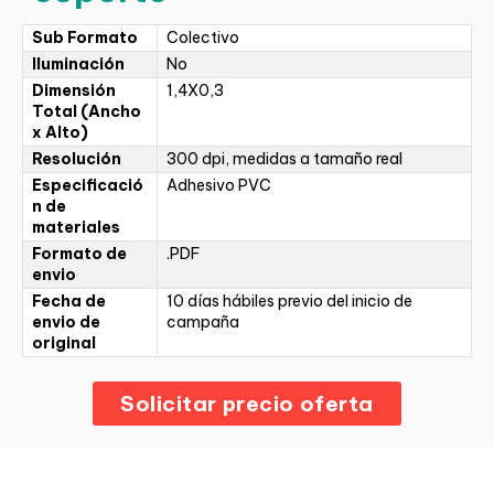
Sub Formato
Colectivo
Iluminación
No
Dimensión
1,4X0,3
Total (Ancho
x Alto)
Resolución
300 dpi, medidas a tamaño real
Especificació
Adhesivo PVC
n de
materiales
Formato de
.PDF
envio
Fecha de
10 días hábiles previo del inicio de
envio de
campaña
original
Solicitar precio oferta