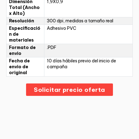
Dimensión
1,9X0,9
Total (Ancho
x Alto)
Resolución
300 dpi, medidas a tamaño real
Especificació
Adhesivo PVC
n de
materiales
Formato de
.PDF
envio
Fecha de
10 días hábiles previo del inicio de
envio de
campaña
original
Solicitar precio oferta