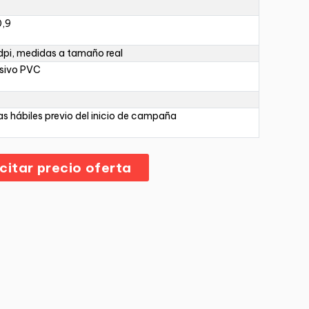
0,9
pi, medidas a tamaño real
sivo PVC
as hábiles previo del inicio de campaña
icitar precio oferta