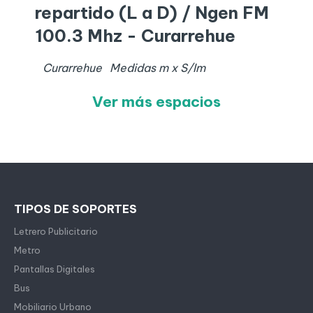
repartido (L a D) / Ngen FM
100.3 Mhz - Curarrehue
Curarrehue
Medidas
m x
S/I
m
Ver más espacios
TIPOS DE SOPORTES
Letrero Publicitario
Metro
Pantallas Digitales
Bus
Mobiliario Urbano