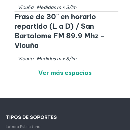
Vicuña
Medidas
m x
S/I
m
Frase de 30" en horario
repartido (L a D) / San
Bartolome FM 89.9 Mhz -
Vicuña
Vicuña
Medidas
m x
S/I
m
Ver más espacios
TIPOS DE SOPORTES
Letrero Publicitario